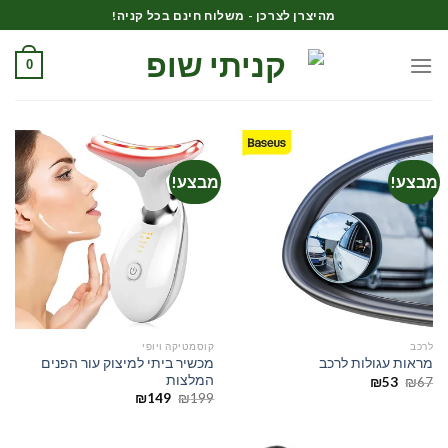
Ski
מהיצרן לצרכן - משלוח חינם בכל קניה!
t
conten
0
מבצע!
מבצע!
לרכב
קוסמטיקה ויופי
מכשיר ביתי למיצוק עור הפנים
מראות עגולות לרכב
המלצות
המחיר
המחיר
₪
53
₪
67
המקורי
הנוכחי
המחיר
המחיר
₪
149
₪
199
היה:
הוא:
המקורי
הנוכחי
₪53.
₪67.
היה:
הוא:
₪149.
₪199.