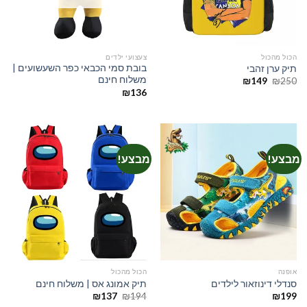
הכול מהכול
צעצועי ילדים
בובת סמי הכבאי כפר השעשועים |
תיק ערן זהבי
משלוח חינם
המחיר
המחיר
₪
149
₪
250
המקורי
הנוכחי
₪
136
היה:
הוא:
₪149.
₪250.
מבצע!
מבצע!
אופנה
הכול מהכול
סנדלי דינוזאור לילדים
תיק אמונג אס | משלוח חינם
המחיר
המחיר
₪
137
₪
194
₪
199
המקורי
הנוכחי