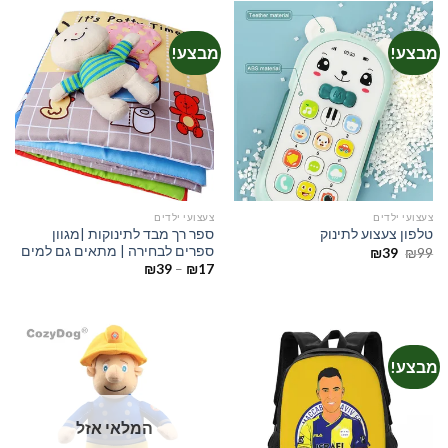
מבצע!
מבצע!
צעצועי ילדים
צעצועי ילדים
ספר רך מבד לתינוקות |מגוון
טלפון צעצוע לתינוק
ספרים לבחירה | מתאים גם למים
המחיר
המחיר
₪
39
₪
99
המקורי
הנוכחי
טווח
₪
39
–
₪
17
היה:
הוא:
מחירים:
₪39.
₪99.
עד
מבצע!
המלאי אזל