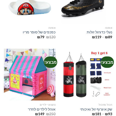
אופנה
אופנה
נעלי כדורגל זולות
כפכפים של סופר מריו
טווח
המחיר
המחיר
₪
79
₪
120
₪
119
–
₪
89
מחירים:
המקורי
הנוכחי
היה:
הוא:
עד
₪120.
₪79.
מבצע!
מבצע!
הכול מהכול
צעצועי ילדים
שק איגרוף זול ואיכותי
אוהל לילדים לחדר
טווח
המחיר
המחיר
₪
149
₪
250
₪
181
–
₪
93