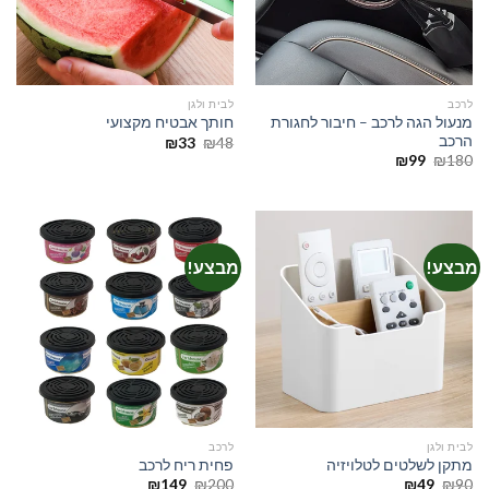
לרכב
לבית ולגן
מנעול הגה לרכב – חיבור לחגורת
חותך אבטיח מקצועי
הרכב
המחיר
המחיר
₪
33
₪
48
המקורי
הנוכחי
המחיר
המחיר
₪
99
₪
180
היה:
הוא:
המקורי
הנוכחי
₪33.
₪48.
היה:
הוא:
₪99.
₪180.
מבצע!
מבצע!
לבית ולגן
לרכב
מתקן לשלטים לטלויזיה
פחית ריח לרכב
המחיר
המחיר
המחיר
המחיר
₪
149
₪
200
₪
49
₪
90