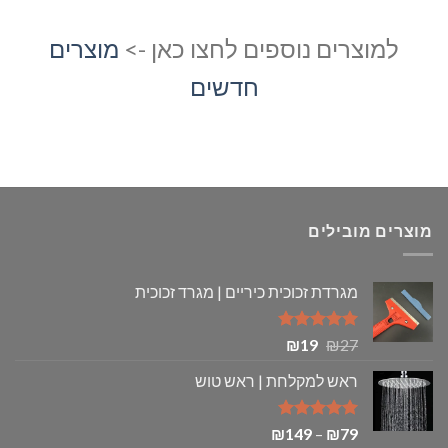
היה:
הוא:
₪137.
₪194.
למוצרים נוספים לחצו כאן ->
מוצרים
חדשים
מוצרים מובילים
מגרדת זכוכית כיריים | מגרד זכוכית
דורג
5.00
המחיר
המחיר
₪
19
₪
27
מתוך 5
המקורי
הנוכחי
ראש למקלחת | ראש טוש
היה:
הוא:
₪19.
₪27.
דורג
5.00
טווח
₪
149
–
₪
79
מתוך 5