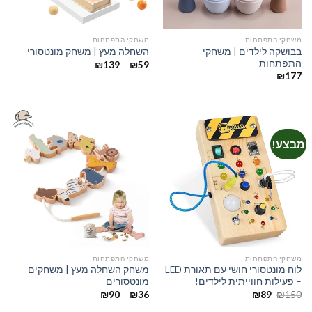
משחקי התפתחות
משחקי התפתחות
בבושקה לילדים | משחקי
השחלה מעץ | משחק מונטסורי
התפתחות
טווח
₪
139
–
₪
59
מחירים:
₪
177
עד
מבצע!
משחקי התפתחות
משחקי התפתחות
לוח מונטסורי חושי עם תאורת LED
משחק השחלה מעץ | משחקים
– פעילות חווייתית לילדים!
מונטסורים
המחיר
המחיר
טווח
₪
90
–
₪
36
₪
89
₪
150
המקורי
הנוכחי
מחירים:
היה:
הוא: