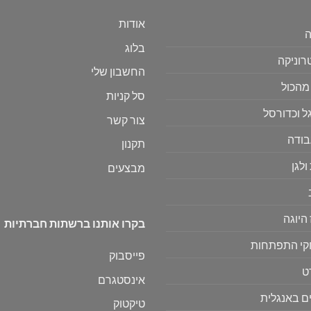
אודות
ה
בלוג
רוניקה
החשבון שלי
מהכול
סל קניות
ל וכדורסל
צור קשר
בודה
תקנון
ולגן
מבצעים
היוגה
בקרו אותנו ברשתות חברתיות
י התפתחות
פייסבוק
ט
אינסטגרם
ם באנגלית
טיקטוק