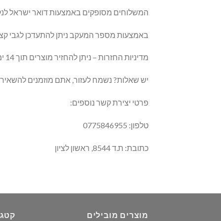
המשלוחים מסופקים באמצעות דואר ישראל לנקודת החלוקה הקרובה לביתכם, תוך 
באמצעות מספר המעקב ניתן להתעדכן לגבי ק
מדיניות החזרות – ניתן להחזיר מוצרים תוך 14 ימים מרגע קבלת המשלוח (לפי רישום דואר ישראל), במידה ונשלחה פנייה בתוך 14 ימים תתקבל החזרה.
יש שאלות? נשמח לעזור, אתם מוזמנים להשאיר ל
פרטי יצירת קשר נוספים:
טלפון: 0775846955
כתובת: ת.ד 8544, ראשון לציון
מוצרים מובילים
קטגו