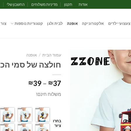
אודות
תקנון
מדיניות משלוחים
החשבון שלי
מ
צעצועי ילדים
אלקטרוניקה
אופנה
לבית ולגן
קטגוריות נוספות
צור 
עמוד הבית
/
אופנה
חולצה של סמי הכ
טווח
39
–
37
₪
₪
מחירים:
משלוח חינם!
עד
בחרו
ציור