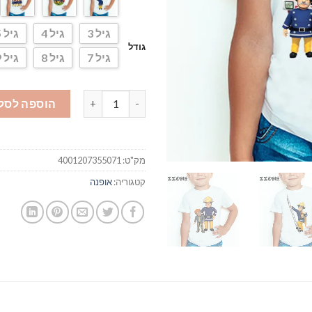
גיל 3
גיל 4
גיל 5
גודל
גיל 7
גיל 8
גיל 9
כמות של חולצה של סמי הכבאי
הוספה לסל
מק"ט:
4001207355071
קטגוריה:
אופנה