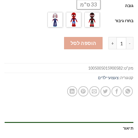
33 ס"מ
גובה
בחרו גיבור
כמות של ספיידי וחבריו המופלאים צעצועים
הוספה לסל
מק"ט:
1005005015900582
קטגוריה:
צעצועי ילדים
תיאור