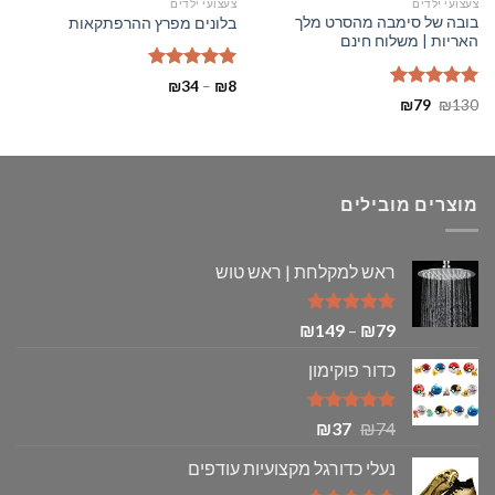
צעצועי ילדים
צעצועי ילדים
בובה של סימבה מהסרט מלך
בלונים מפרץ ההרפתקאות
האריות | משלוח חינם
דורג
5.00
טווח
₪
34
–
₪
8
מתוך 5
מחירים:
דורג
5.00
המחיר
המחיר
₪
79
₪
130
מתוך 5
המקורי
הנוכחי
עד
היה:
הוא:
₪79.
₪130.
מוצרים מובילים
ראש למקלחת | ראש טוש
דורג
5.00
טווח
₪
149
–
₪
79
מתוך 5
מחירים:
כדור פוקימון
עד
דורג
5.00
המחיר
המחיר
₪
37
₪
74
מתוך 5
המקורי
הנוכחי
נעלי כדורגל מקצועיות עודפים
היה:
הוא: