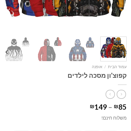
עמוד הבית
/
אופנה
קפוצ'ון מסכה לילדים
טווח
149
–
85
₪
₪
מחירים:
משלוח חינם!
עד