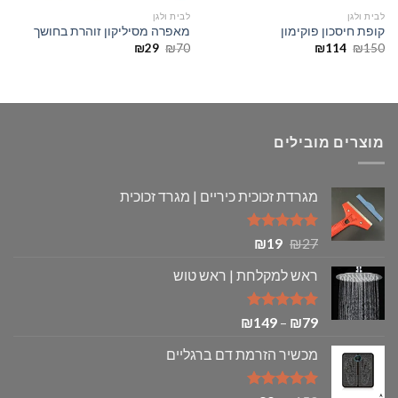
לבית ולגן
לבית ולגן
קופת חיסכון פוקימון
מאפרה מסיליקון זוהרת בחושך
המחיר
המחיר
המחיר
המחיר
₪
29
₪
70
₪
114
₪
150
המקורי
הנוכחי
המקורי
הנוכחי
היה:
הוא:
היה:
הוא:
₪29.
₪70.
₪114.
₪150.
מוצרים מובילים
מגרדת זכוכית כיריים | מגרד זכוכית
דורג
5.00
המחיר
המחיר
₪
19
₪
27
מתוך 5
המקורי
הנוכחי
ראש למקלחת | ראש טוש
היה:
הוא:
₪19.
₪27.
דורג
5.00
טווח
₪
149
–
₪
79
מתוך 5
מחירים:
מכשיר הזרמת דם ברגליים
עד