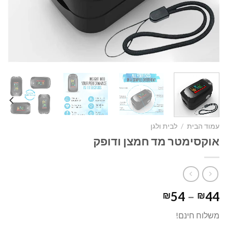
עמוד הבית
/
לבית ולגן
אוקסימטר מד חמצן ודופק
טווח
54
–
44
₪
₪
מחירים:
משלוח חינם!