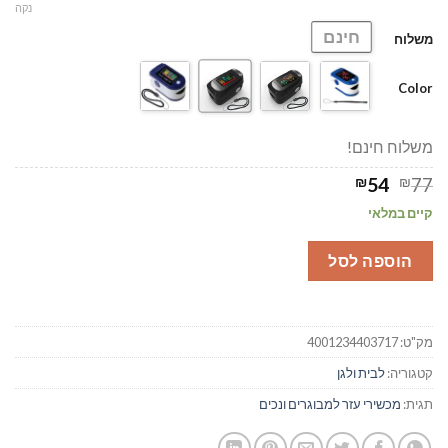
עד
נקה
חינם
משלוח
Color
משלוח חינם!
המחיר
המחיר
₪
54
₪
77
המקורי
הנוכחי
קיים במלאי
היה:
הוא:
₪54.
₪77.
הוספה לסל
מק"ט:
4001234403717
קטגוריה:
לבית ולגן
תגית:
מכשירי עזר למבוגרים ונכים