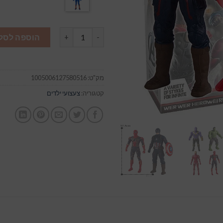
כמות של בובות גיבורי על גדולות
הוספה לסל
מק"ט:
1005006127580516
קטגוריה:
צעצועי ילדים