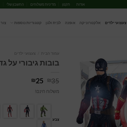
אודות
תקנון
מדיניות משלוחים
החשבון שלי
מ
צעצועי ילדים
אלקטרוניקה
אופנה
לבית ולגן
קטגוריות נוספות
צור 
עמוד הבית
/
צעצועי ילדים
בובות גיבורי על גד
המחיר
המחיר
25
35
₪
₪
המקורי
הנוכחי
משלוח חינם!
היה:
הוא:
₪25.
₪35.
צבע