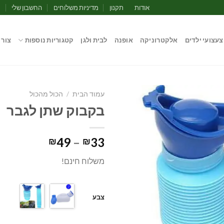
אודות
תקנון
מדיניות משלוחים
החשבון שלי
מ
צעצועי ילדים
אלקטרוניקה
אופנה
לבית ולגן
קטגוריות נוספות
צור 
עמוד הבית
/
הכול מהכול
בקבוק שתן לגבר
טווח
49
–
33
₪
₪
מחירים:
משלוח חינם!
עד
צבע