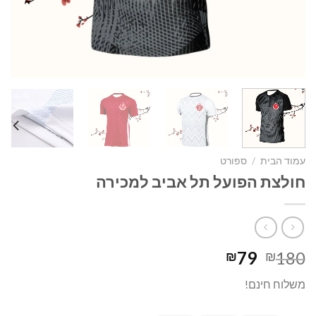
עמוד הבית
/
ספורט
חולצת הפועל תל אביב למכירה
המחיר
המחיר
79
180
₪
₪
המקורי
הנוכחי
משלוח חינם!
היה:
הוא:
₪79.
₪180.