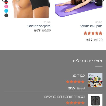
ספורט
ספורט
מזרן יוגה מומלץ
תומך כתף אלסטי
המחיר
המחיר
₪
79
₪
120
המקורי
הנוכחי
היה:
הוא:
דורג
5.00
₪79.
₪120.
המחיר
המחיר
₪
59
₪
120
מתוך 5
המקורי
הנוכחי
היה:
הוא:
₪59.
₪120.
מוצרים מובילים
לגו דיסני
דורג
5.00
המחיר
המחיר
₪
39
₪
50
מתוך 5
המקורי
הנוכחי
מכשיר הזרמת דם ברגליים
היה:
הוא:
₪39.
₪50.