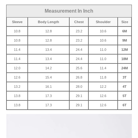
Measurement In Inch
Sleeve
Body Length
Chest
Shoulder
Size
10.8
12.8
23.2
10.6
6M
10.8
12.8
23.2
10.6
9M
11.4
13.4
24.4
11.0
12M
11.4
13.4
24.4
11.0
18M
12.0
14.2
25.6
11.4
24M
12.6
15.4
26.8
11.8
3T
13.2
16.1
28.0
12.2
4T
13.8
17.3
29.1
12.6
5T
13.8
17.3
29.1
12.6
6T