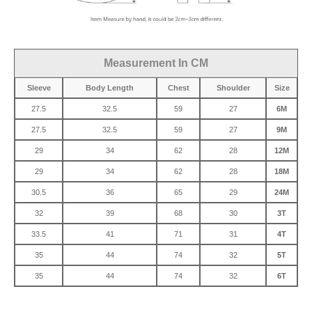
Measurement In CM
Sleeve
Body Length
Chest
Shoulder
Size
27.5
32.5
59
27
6M
27.5
32.5
59
27
9M
29
34
62
28
12M
29
34
62
28
18M
30.5
36
65
29
24M
32
39
68
30
3T
33.5
41
71
31
4T
35
44
74
32
5T
35
44
74
32
6T