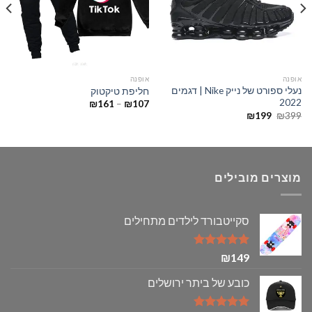
אופנה
אופנה
נעלי ספורט של נייק Nike | דגמים
חליפת טיקטוק
2022
טווח
₪
161
–
₪
107
מחירים:
המחיר
המחיר
₪
199
₪
399
המקורי
הנוכחי
עד
היה:
הוא:
₪199.
₪399.
מוצרים מובילים
סקייטבורד לילדים מתחילים
דורג
5.00
₪
149
מתוך 5
כובע של ביתר ירושלים