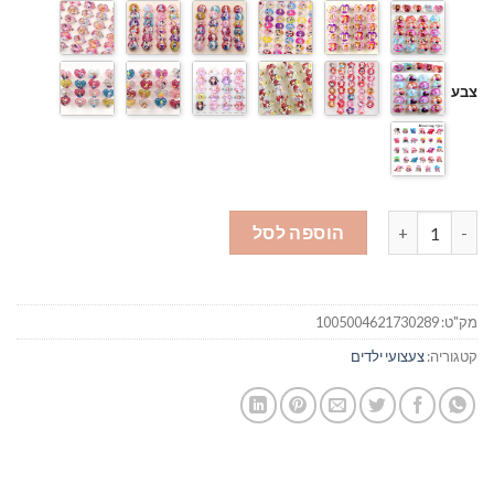
צבע
כמות של טבעות של אנה ואלזה
הוספה לסל
מק"ט:
1005004621730289
קטגוריה:
צעצועי ילדים