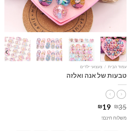
עמוד הבית
/
צעצועי ילדים
טבעות של אנה ואלזה
המחיר
המחיר
19
35
₪
₪
המקורי
הנוכחי
משלוח חינם!
היה:
הוא:
₪19.
₪35.