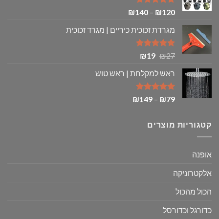
דורג
5.00
טווח
₪
140
–
₪
120
מתוך 5
מחירים:
מגרדת זכוכית כיריים | מגרד זכוכית
עד
דורג
5.00
המחיר
המחיר
₪
19
₪
27
מתוך 5
המקורי
הנוכחי
ראש למקלחת | ראש טוש
היה:
הוא:
₪19.
₪27.
דורג
5.00
טווח
₪
149
–
₪
79
מתוך 5
מחירים:
קטגוריות מוצרים
עד
אופנה
אלקטרוניקה
הכול מהכול
כדורגל וכדורסל