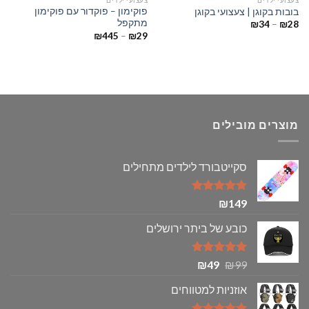
פוקימון – פוקדור עם פוקימון
בובות בקוגן | צעצועי בקוגן
מתקפל
טווח
₪
34
–
₪
28
מחירים:
טווח
₪
445
–
₪
29
מחירים:
עד
עד
מוצרים מובילים
סקייטבורד לילדים מתחילים
דורג
5.00
₪
149
מתוך 5
כובע של ביתר ירושלים
דורג
5.00
המחיר
המחיר
₪
49
₪
99
מתוך 5
המקורי
הנוכחי
אוזניות למטווחים
היה:
הוא:
₪49.
₪99.