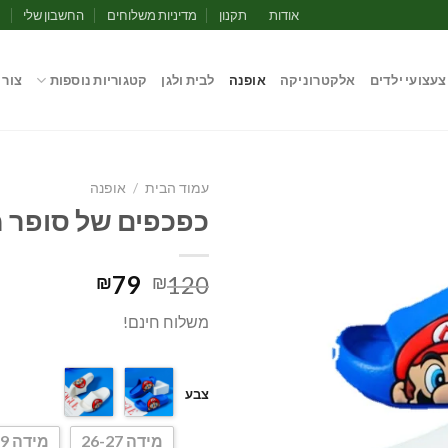
אודות
תקנון
מדיניות משלוחים
החשבון שלי
מ
צעצועי ילדים
אלקטרוניקה
אופנה
לבית ולגן
קטגוריות נוספות
צור 
עמוד הבית
/
אופנה
כפכפים של סופר מ
המחיר
המחיר
79
120
₪
₪
המקורי
הנוכחי
משלוח חינם!
היה:
הוא:
₪79.
₪120.
צבע
מידה 26-27
מידה 28-29