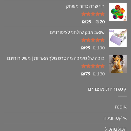
מחירים:
חיי שרה כדור משחק
עד
דורג
5.00
טווח
₪
25
–
₪
20
מתוך 5
מחירים:
שואב אבק שולחני לציפורניים
עד
דורג
5.00
המחיר
המחיר
₪
99
₪
180
מתוך 5
המקורי
הנוכחי
בובה של סימבה מהסרט מלך האריות | משלוח חינם
היה:
הוא:
₪99.
₪180.
דורג
5.00
המחיר
המחיר
₪
79
₪
130
מתוך 5
המקורי
הנוכחי
היה:
הוא:
קטגוריות מוצרים
₪79.
₪130.
אופנה
אלקטרוניקה
הכול מהכול