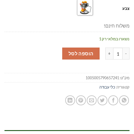
צבע
משלוח חינם!
נשארו במלאי רק 1
כמות של מלחציים קטנות
הוספה לסל
מק"ט:
1005005790657241
קטגוריה:
כלי עבודה