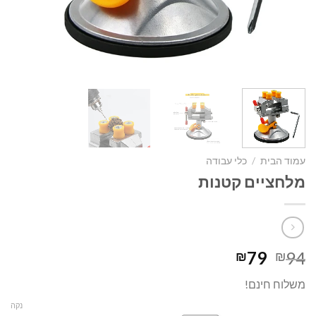
עמוד הבית
/
כלי עבודה
מלחציים קטנות
המחיר
המחיר
79
94
₪
₪
המקורי
הנוכחי
משלוח חינם!
היה:
הוא:
₪79.
₪94.
נקה