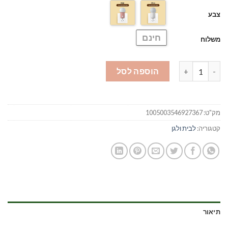
צבע
חינם
משלוח
כמות של מנורת לילה פשוטה
הוספה לסל
מק"ט:
1005003546927367
קטגוריה:
לבית ולגן
תיאור