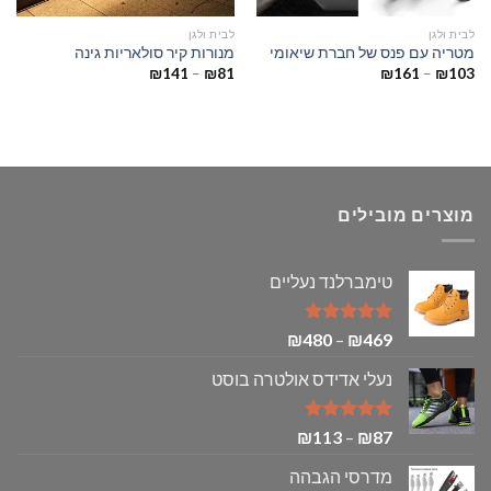
לבית ולגן
לבית ולגן
מטריה עם פנס של חברת שיאומי
מנורות קיר סולאריות גינה
טווח
טווח
₪
141
–
₪
81
₪
161
–
₪
103
מחירים:
מחירים:
עד
עד
מוצרים מובילים
טימברלנד נעליים
דורג
5.00
טווח
₪
480
–
₪
469
מתוך 5
מחירים:
נעלי אדידס אולטרה בוסט
עד
דורג
5.00
טווח
₪
113
–
₪
87
מתוך 5
מחירים:
מדרסי הגבהה