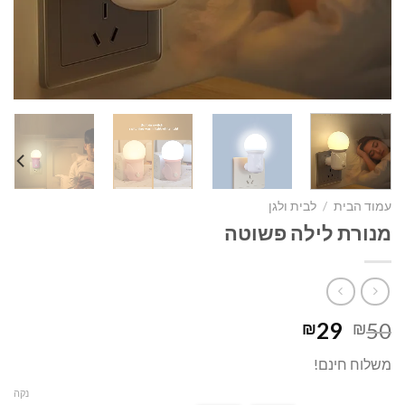
עמוד הבית
/
לבית ולגן
מנורת לילה פשוטה
המחיר
המחיר
29
50
₪
₪
המקורי
הנוכחי
משלוח חינם!
היה:
הוא:
₪29.
₪50.
נקה