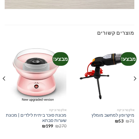
מוצרים קשורים
מבצע!
מבצע!
אלקטרוניקה
אלקטרוניקה
מכונת סוכר ביתית לילדים | מכונת
מיקרופון למחשב מומלץ
שערות סבתא
המחיר
המחיר
₪
53
₪
71
המקורי
הנוכחי
המחיר
המחיר
₪
199
₪
270
היה:
הוא:
המקורי
הנוכחי
₪53.
₪71.
היה:
הוא:
₪199.
₪270.