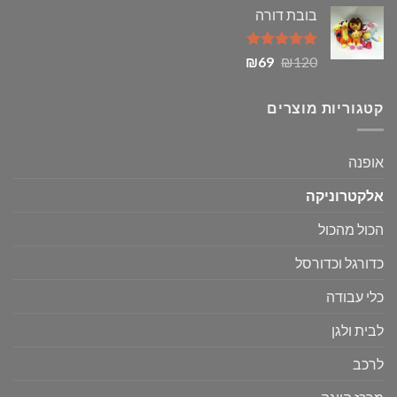
המקורי
הנוכחי
בובת דורה
היה:
הוא:
₪69.
₪99.
דורג
5.00
המחיר
המחיר
₪
69
₪
120
מתוך 5
המקורי
הנוכחי
היה:
הוא:
קטגוריות מוצרים
₪69.
₪120.
אופנה
אלקטרוניקה
הכול מהכול
כדורגל וכדורסל
כלי עבודה
לבית ולגן
לרכב