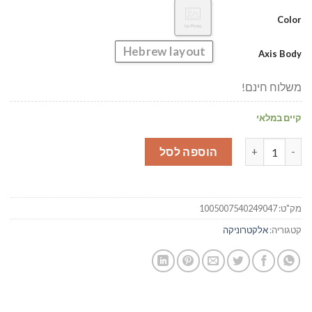
Color
Hebrew layout
Axis Body
משלוח חינם!
קיים במלאי
כמות של מקלדת בלוטוס מתקפלת עם עכבר טאצ'
הוספה לסל
מק"ט:
1005007540249047
קטגוריה:
אלקטרוניקה