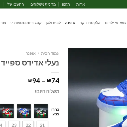
אודות
תקנון
מדיניות משלוחים
החשבון שלי
מ
צעצועי ילדים
אלקטרוניקה
אופנה
לבית ולגן
קטגוריות נוספות
צור 
עמוד הבית
/
אופנה
נעלי אדידס ספייד
טווח
94
–
74
₪
₪
מחירים:
משלוח חינם!
עד
בחרו
צבע
4
23
22
21