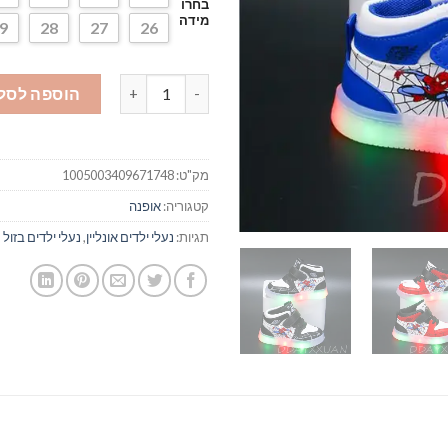
בחרו
מידה
9
28
27
26
כמות של נעלי אדידס ספיידרמן
הוספה לסל
מק"ט:
1005003409671748
קטגוריה:
אופנה
תגיות:
נעלי ילדים אונליין
,
נעלי ילדים בזול