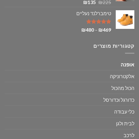
דורג
5.00
המחיר
המחיר
₪
135
₪
225
מתוך 5
המקורי
הנוכחי
טימברלנד נעליים
היה:
הוא:
₪135.
₪225.
דורג
5.00
טווח
₪
480
–
₪
469
מתוך 5
מחירים:
קטגוריות מוצרים
עד
אופנה
אלקטרוניקה
הכול מהכול
כדורגל וכדורסל
כלי עבודה
לבית ולגן
לרכב