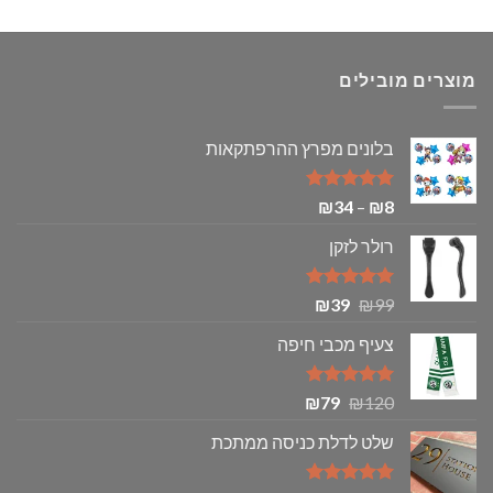
מוצרים מובילים
בלונים מפרץ ההרפתקאות
דורג
5.00
טווח
₪
34
–
₪
8
מתוך 5
מחירים:
רולר לזקן
עד
דורג
5.00
המחיר
המחיר
₪
39
₪
99
מתוך 5
המקורי
הנוכחי
צעיף מכבי חיפה
היה:
הוא:
₪39.
₪99.
דורג
5.00
המחיר
המחיר
₪
79
₪
120
מתוך 5
המקורי
הנוכחי
שלט לדלת כניסה ממתכת
היה:
הוא:
₪79.
₪120.