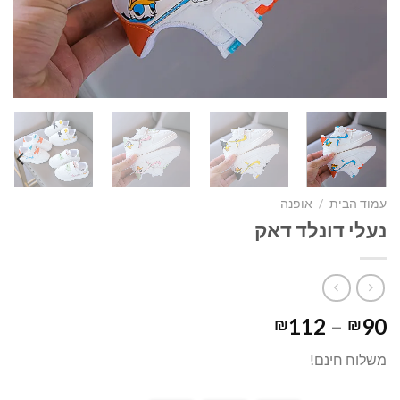
עמוד הבית
/
אופנה
נעלי דונלד דאק
טווח
112
–
90
₪
₪
מחירים:
משלוח חינם!
עד