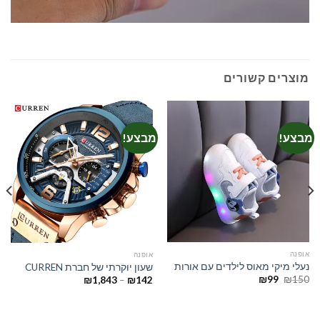
מוצרים קשורים
מבצע!
מבצע!
אופנה
אופנה
נעלי מיקי מאוס לילדים עם אורות
שעון יוקרתי של חברת CURREN
המחיר
המחיר
₪
99
₪
150
טווח
₪
1,843
–
₪
142
המקורי
הנוכחי
מחירים:
היה:
הוא:
₪99.
₪150.
עד