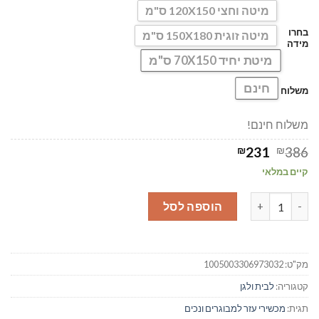
מיטה וחצי 120X150 ס"מ
בחרו
מיטה זוגית 150X180 ס"מ
מידה
מיטת יחיד 70X150 ס"מ
חינם
משלוח
משלוח חינם!
המחיר
המחיר
₪
231
₪
386
המקורי
הנוכחי
קיים במלאי
היה:
הוא:
₪231.
₪386.
כמות של סדין חשמלי זוגי | המלצה על סדין חשמלי
הוספה לסל
מק"ט:
1005003306973032
קטגוריה:
לבית ולגן
תגית:
מכשירי עזר למבוגרים ונכים