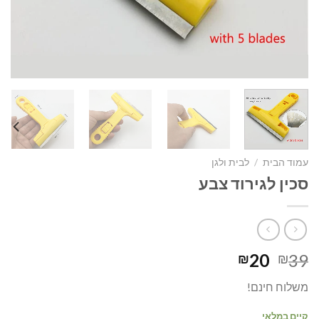
עמוד הבית
/
לבית ולגן
סכין לגירוד צבע
המחיר
המחיר
20
39
₪
₪
המקורי
הנוכחי
משלוח חינם!
היה:
הוא:
₪20.
₪39.
קיים במלאי