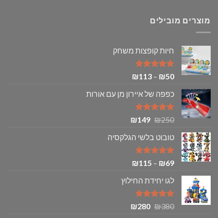
מוצרים מובילים
חיות קופצות משחק
דורג
5.00
טווח
₪
113
–
₪
50
מתוך 5
מחירים:
כפפה של איירון מן עם אורות
עד
דורג
5.00
המחיר
המחיר
₪
149
₪
250
מתוך 5
המקורי
הנוכחי
טובוט בלשי הגלקסיה
היה:
הוא:
₪149.
₪250.
דורג
5.00
טווח
₪
115
–
₪
69
מתוך 5
מחירים:
לגו יחידת החילוץ
עד
דורג
5.00
המחיר
המחיר
₪
280
₪
380
מתוך 5
המקורי
הנוכחי