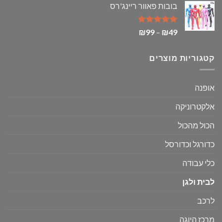
בובות פאוור ריינג'רס
היה:
הוא:
₪280.
₪380.
דורג
5.00
טווח
₪
99
–
₪
49
מתוך 5
מחירים:
קטגוריות מוצרים
עד
אופנה
אלקטרוניקה
הכול מהכול
כדורגל וכדורסל
כלי עבודה
לבית ולגן
לרכב
מרכז היוגה