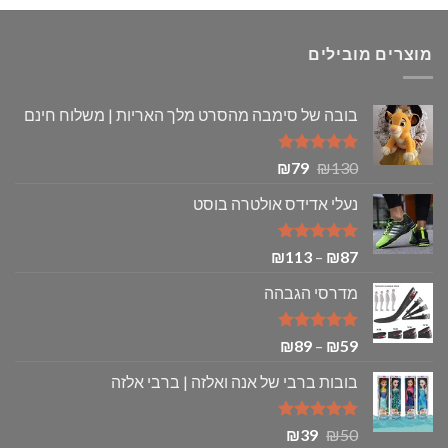
₪8.
₪11.
₪79.
₪150.
מוצרים מובילים
בובה של סימבה מהסרט מלך האריות | משלוח חינם
דורג
5.00
המחיר
המחיר
₪
79
₪
130
מתוך 5
המקורי
הנוכחי
נעלי אדידס אולטרה בוסט
היה:
הוא:
₪79.
₪130.
דורג
5.00
טווח
₪
113
–
₪
87
מתוך 5
מחירים:
מדרסי הגבהה
עד
דורג
5.00
טווח
₪
89
–
₪
59
מתוך 5
מחירים:
בובות ברבי של אנה ואלזה | ברבי אלזה
עד
דורג
5.00
המחיר
המחיר
₪
39
₪
50