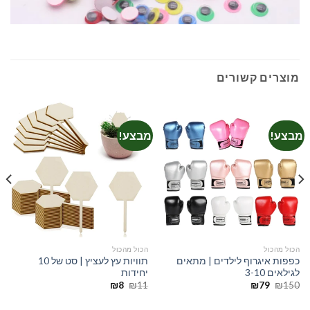
מוצרים קשורים
מבצע!
מבצע!
הכול מהכול
הכול מהכול
כפפות איגרוף לילדים | מתאים
תוויות עץ לעציץ | סט של 10
לגילאים 3-10
יחידות
המחיר
המחיר
המחיר
המחיר
₪
8
₪
11
₪
79
₪
150
המקורי
הנוכחי
המקורי
הנוכחי
היה:
הוא:
היה:
הוא: