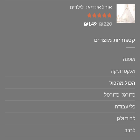
מתוך 5
המקורי
הנוכחי
אוהל אינדיאני לילדים
היה:
הוא:
₪39.
₪50.
דורג
5.00
המחיר
המחיר
₪
149
₪
220
מתוך 5
המקורי
הנוכחי
היה:
הוא:
קטגוריות מוצרים
₪149.
₪220.
אופנה
אלקטרוניקה
הכול מהכול
כדורגל וכדורסל
כלי עבודה
לבית ולגן
לרכב