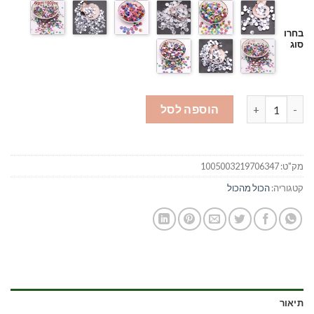
בחרו
סוג
כמות של עיניים מפלסטיק לבובות
הוספה לסל
מק"ט:
1005003219706347
קטגוריה:
הכול מהכול
תיאור