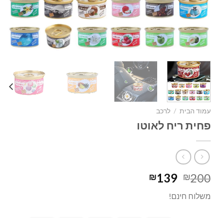
עמוד הבית
/
לרכב
פחית ריח לאוטו
המחיר
המחיר
139
200
₪
₪
המקורי
הנוכחי
משלוח חינם!
היה:
הוא:
₪139.
₪200.