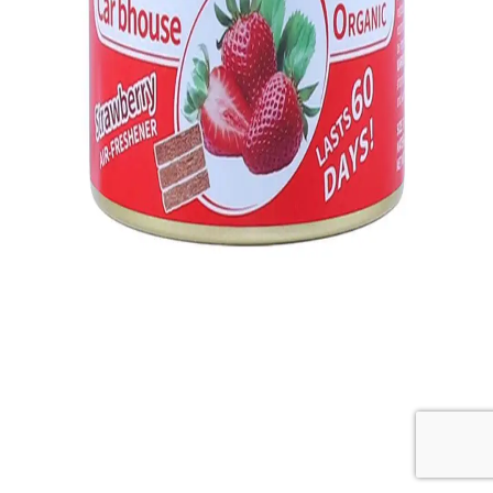
חותך אבטיח מקצועי
- נרכש ב-24 שעות
האחרונות