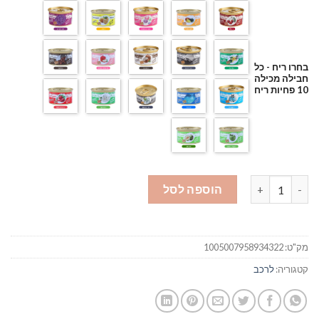
בחרו ריח - כל
חבילה מכילה
10 פחיות ריח
כמות של פחית ריח לאוטו
הוספה לסל
מק"ט:
1005007958934322
קטגוריה:
לרכב