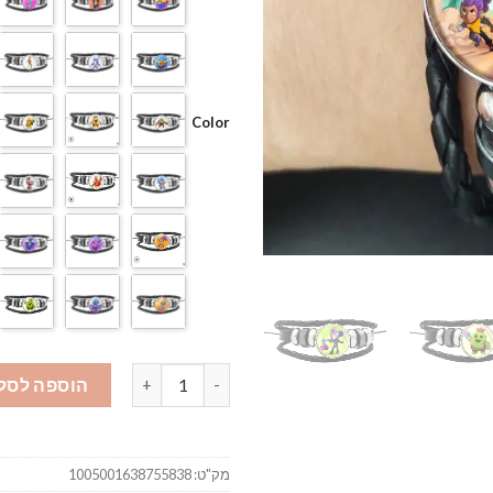
Color
כמות של צמיד בראול סטארס
הוספה לסל
מק"ט:
1005001638755838