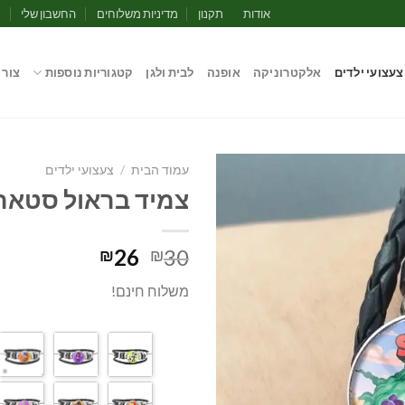
אודות
תקנון
מדיניות משלוחים
החשבון שלי
מ
צעצועי ילדים
אלקטרוניקה
אופנה
לבית ולגן
קטגוריות נוספות
צור 
עמוד הבית
/
צעצועי ילדים
צמיד בראול סטאר
המחיר
המחיר
26
30
₪
₪
המקורי
הנוכחי
משלוח חינם!
היה:
הוא:
₪26.
₪30.