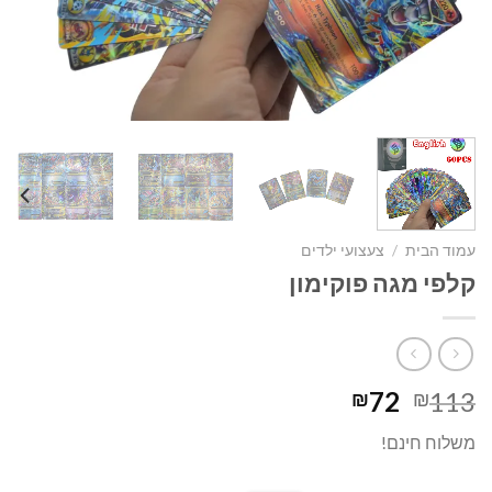
עמוד הבית
/
צעצועי ילדים
קלפי מגה פוקימון
המחיר
המחיר
72
113
₪
₪
המקורי
הנוכחי
משלוח חינם!
היה:
הוא:
₪72.
₪113.