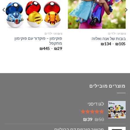
צעצועי ילדים
צעצועי ילדים
פוקימון – פוקדור עם פוקימון
בובות של אנה ואלזה
מתקפל
טווח
₪
134
–
₪
105
מחירים:
טווח
₪
445
–
₪
29
מחירים:
עד
עד
מוצרים מובילים
לגו דיסני
דורג
5.00
המחיר
המחיר
₪
39
₪
50
מתוך 5
המקורי
הנוכחי
מכשיר הזרמת דם ברגליים