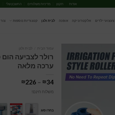
אודות
תקנון
מדיניות משלוחים
החשבון שלי
מ
צעצועי ילדים
אלקטרוניקה
אופנה
לבית ולגן
קטגוריות נוספות
צור 
עמוד הבית
/
לבית ולגן
רולר לצביעה הום ס
ערכה מלאה
טווח
226
–
34
₪
₪
מחירים:
משלוח חינם!
עד
בחרו סוג