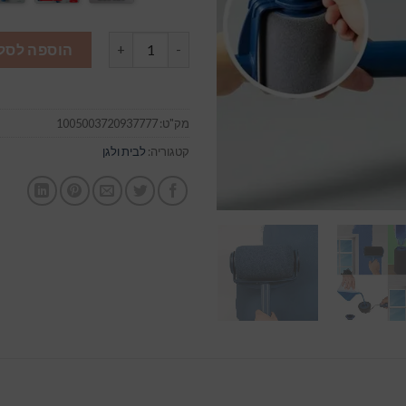
כמות של רולר לצביעה הום סנטר |
הוספה לסל
מק"ט:
1005003720937777
קטגוריה:
לבית ולגן