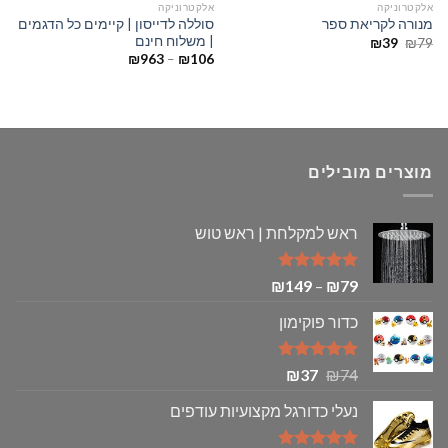
אלקטרוניקה
אלקטרוניקה
סוללה לדייסון | קיימים כל הדגמים
מנורה לקריאת ספר
| משלוח חינם
המחיר
המחיר
₪
39
₪
79
המקורי
הנוכחי
טווח
₪
963
–
₪
106
היה:
הוא:
מחירים:
₪39.
₪79.
עד
מוצרים מובילים
ראש למקלחת | ראש טוש
דורג
5.00
טווח
₪
149
–
₪
79
מתוך 5
מחירים:
כדור פוקימון
עד
דורג
5.00
המחיר
המחיר
₪
37
₪
74
מתוך 5
המקורי
הנוכחי
נעלי כדורגל מקצועיות עודפים
היה:
הוא:
₪37.
₪74.