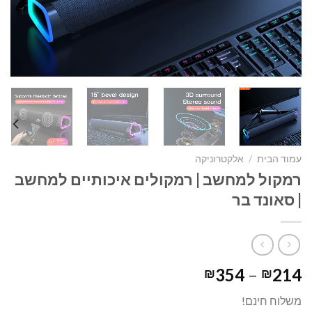
עמוד הבית
/
אלקטרוניקה
רמקול למחשב | רמקולים איכותיים למחשב
| סאונד בר
טווח
354
–
214
₪
₪
מחירים:
משלוח חינם!