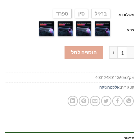
עד
ברזיל
סין
ספרד
משלוח מ
צבע
כמות של רמקול למחשב | רמקולים איכותיים למחשב | סאונד בר
הוספה לסל
מק"ט:
4001248011360
קטגוריה:
אלקטרוניקה
תיאור