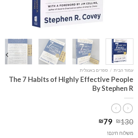
עמוד הבית
/
ספרים באנגלית
The 7 Habits of Highly Effective People
By Stephen R
המחיר
המחיר
79
130
₪
₪
המקורי
הנוכחי
משלוח חינם!
היה:
הוא: