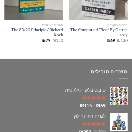
ספרים באנגלית
ספרים באנגלית
The 80/20 Principle / Richard
The Compound Effect By Darren
Koch
Hardy
המחיר
המחיר
המחיר
המחיר
₪
79
₪
130
₪
69
₪
130
המקורי
הנוכחי
המקורי
הנוכחי
היה:
הוא:
היה:
הוא:
₪79.
₪130.
₪69.
₪130.
מוצרים מובילים
טובוט בלשי הגלקסיה
דורג
5.00
טווח
₪
115
–
₪
69
מתוך 5
מחירים:
לגו יחידת החילוץ
עד
דורג
5.00
המחיר
המחיר
₪
280
₪
380