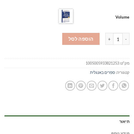
₪79.
₪130.
Volume
כמות של The 7 Habits of Highly Effective People By Stephen R
הוספה לסל
מק"ט:
1005005933821253
קטגוריה:
ספרים באנגלית
תיאור
מידע נוסף