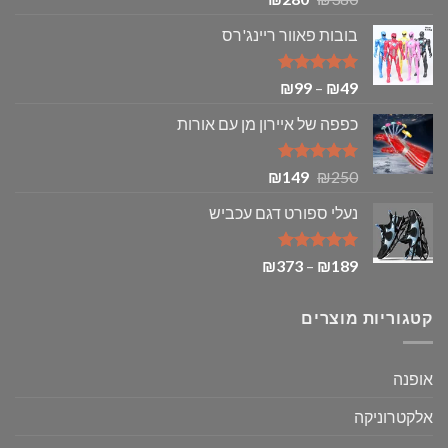
מתוך 5
המקורי
הנוכחי
בובות פאוור ריינג'רס
היה:
הוא:
₪280.
₪380.
דורג
5.00
טווח
₪
99
–
₪
49
מתוך 5
מחירים:
כפפה של איירון מן עם אורות
עד
דורג
5.00
המחיר
המחיר
₪
149
₪
250
מתוך 5
המקורי
הנוכחי
נעלי ספורט דגם עכביש
היה:
הוא:
₪149.
₪250.
דורג
5.00
טווח
₪
373
–
₪
189
מתוך 5
מחירים:
קטגוריות מוצרים
עד
אופנה
אלקטרוניקה