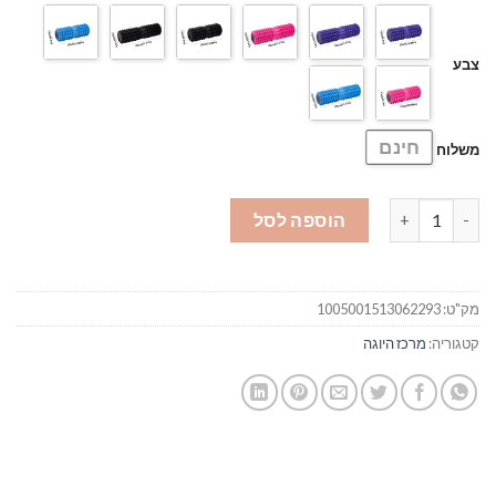
צבע
חינם
משלוח
כמות של גליל לשחרור שרירים
הוספה לסל
מק"ט:
1005001513062293
קטגוריה:
מרכז היוגה