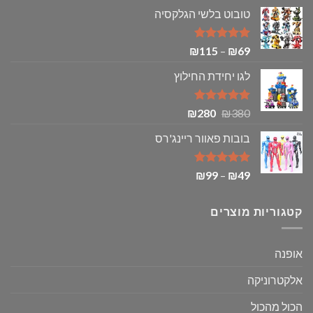
המקורי
הנוכחי
טובוט בלשי הגלקסיה
היה:
הוא:
₪19.
₪29.
דורג
5.00
טווח
₪
115
–
₪
69
מתוך 5
מחירים:
לגו יחידת החילוץ
עד
דורג
5.00
המחיר
המחיר
₪
280
₪
380
מתוך 5
המקורי
הנוכחי
בובות פאוור ריינג'רס
היה:
הוא:
₪280.
₪380.
דורג
5.00
טווח
₪
99
–
₪
49
מתוך 5
מחירים:
קטגוריות מוצרים
עד
אופנה
אלקטרוניקה
הכול מהכול