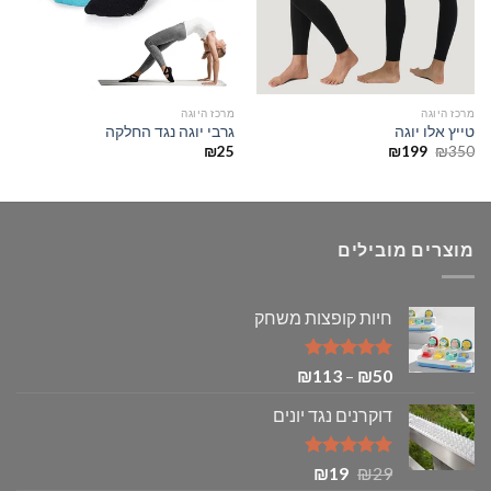
מרכז היוגה
מרכז היוגה
טייץ אלו יוגה
גרבי יוגה נגד החלקה
המחיר
המחיר
₪
25
₪
199
₪
350
המקורי
הנוכחי
היה:
הוא:
₪199.
₪350.
מוצרים מובילים
חיות קופצות משחק
דורג
5.00
טווח
₪
113
–
₪
50
מתוך 5
מחירים:
דוקרנים נגד יונים
עד
דורג
5.00
המחיר
המחיר
₪
19
₪
29
מתוך 5